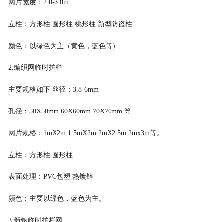
网片宽度：
2.0-3.0m
立柱：方形柱
圆形柱
桃形柱
新型防盗柱
颜色：以绿色为主（黄色，蓝色等）
2.
编织网临时护栏
主要规格如下
丝径：
3.8-6mm
孔径：
50X50mm 60X60mm 70X70mm
等
网片规格：
1mX2m 1.5mX2m 2mX2.5m 2mx3m
等。
立柱：方形柱
圆形柱
表面处理：
PVC
包塑 热镀锌
颜色：主要以绿色，蓝色为主。
3.
新钢临时护栏网