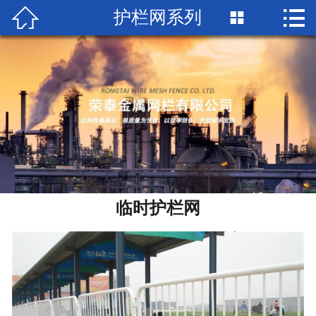


护栏网系列

首页

关于荣泰
产品中心
工程案例
新闻中心
荣誉资质
临时护栏网
联系我们