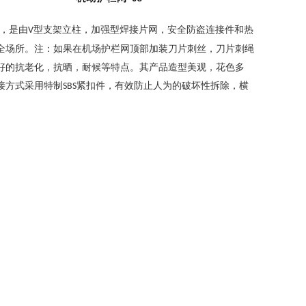
，是由
型支架立柱，加强型焊接片网，安全防盗连接件和热
V
全场所。注：如果在机场护栏网顶部加装刀片刺丝，刀片刺绳
好的抗老化，抗晒，耐候等特点。其产品造型美观，花色多
接方式采用特制
紧扣件，有效防止人为的破坏性拆除，横
SBS