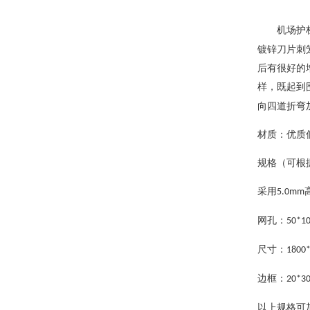
机场护
镀锌刀片刺
后有很好的
样，既起到
向四道折弯
材质：优质
规格（可根
采用
5.0mm
网孔：
50*1
尺寸：
1800
边框：
20*3
以上规格可