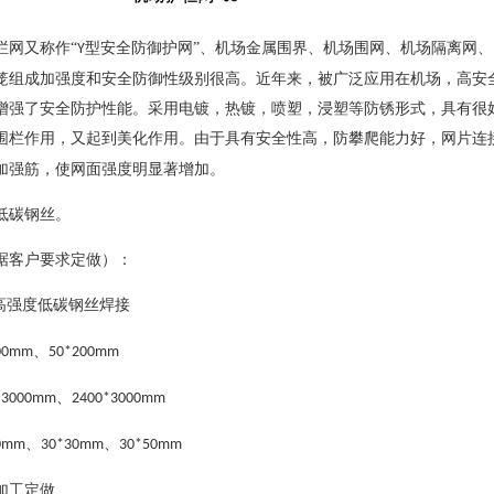
栏网又称作
“
型安全防御护网”、
机场金属围界、
机场围网、机场隔离网、
Y
笼组成加强度和安全防御性级别很高。近年来，被广泛应用在机场，高安
增强了安全防护性能。采用电镀，热镀，喷塑，浸塑等防锈形式，具有很
围栏作用，又起到美化作用。由于具有安全性高，防攀爬能力好，网片连
加强筋，使网面强度明显著增加。
低碳钢丝。
据客户要求定做）：
高强度低碳钢丝焊接
、
00mm
50*200mm
、
*3000mm
2400*3000mm
、
、
0mm
30*30mm
30*50mm
加工定做