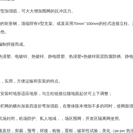
型加强筋，可大大增加围网的抗冲压力。
V
的矩形钢，顶端焊有
型支架。或直采用
的柱式连接立柱。
0
V
70mm*100mm
颜色。
编制焊接而成。
热
浸塑
、
电镀
锌
、
热镀锌
、
静电
喷塑
、
热浸塑
热镀锌双层防腐防锈、静
+
观，实用，方便运输和安装的特点。
在安装时地形适应地形，与立柱链接位随地面起伏可上下调整；
护栏网的横向加装四道折弯加强筋，在整体陈本增加不多的同时，使网面
机场封闭，机场防护、私人地域，，场区围网，开发区隔离网使用。
预直丝，剪裁，预弯，焊接，检验，置框，破坏性试验，美化（
热
pe pvc