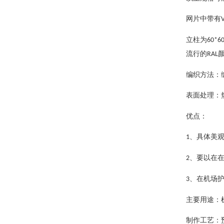
网片中带有
立柱为
60*6
流行的
RAL
编织方法：
表面处理：
优点：
、具体美
1
、要以在
2
、在机场
3
主要用途：
制作工艺：