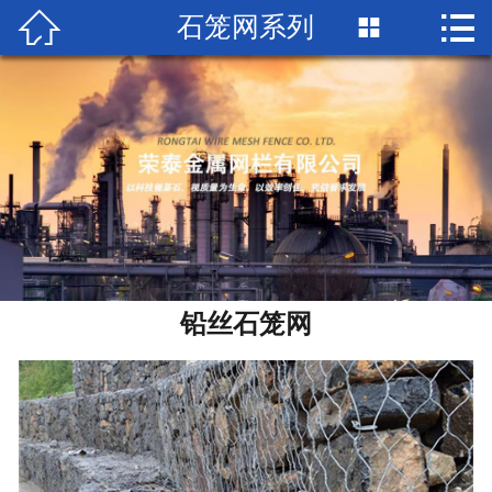


石笼网系列

首页

关于荣泰
产品中心
工程案例
新闻中心
荣誉资质
铅丝石笼网
联系我们