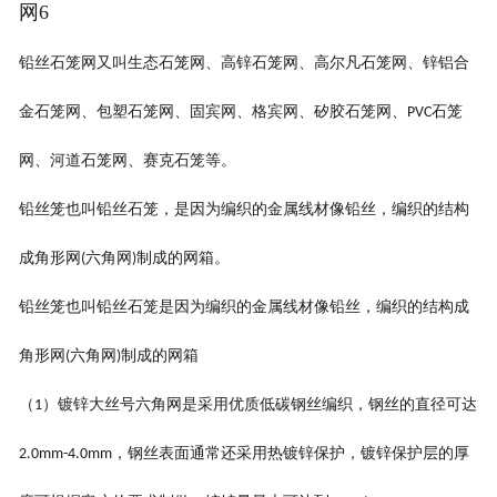
网6
铅丝
石笼
网又叫生态
石笼
网、高锌
石笼
网、高尔凡
石笼
网、锌铝合
金
石笼
网、包塑
石笼
网、固宾网、
格宾网、
矽胶石笼网、
石笼
PVC
网、
河道
石笼
网、赛克
石笼
等。
铅丝笼也叫铅丝石笼，是因为编织的金属线材像铅丝，编织的结构
成角形网
六角网
制成的网箱。
(
)
铅丝笼也叫铅丝石笼是因为编织的金属线材像铅丝，编织的结构成
角形网
六角网
制成的网箱
(
)
（
）镀锌大丝号六角网是采用优质低碳钢丝编织，钢丝的直径可达
1
，钢丝表面通常还采用热镀锌保护，镀锌保护层的厚
2.0mm-4.0mm