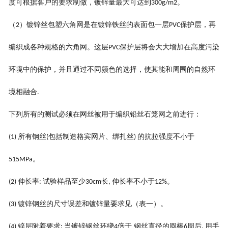
度可根据客户的要求制做，镀锌量最大可达到
。
300g/m2
（
）镀锌丝包塑六角网是在镀锌铁丝的表面包一层
保护层，再
2
PVC
编织成各种规格的六角网。这层
保护层将会大大增加在高度污染
PVC
环境中的保护，并且通过不同颜色的选择，使其能和周围的自然环
境相融合
.
下列所有的测试必须在网丝被用于编织铅丝石笼网之前进行：
所有钢丝
包括制造格宾网片、绑扎丝
的抗拉强度不小于
(1)
(
)
。
515MPa
伸长率
试验样品至少
长
伸长率不小于
。
(2)
:
30cm
,
12%
镀锌钢丝的尺寸误差和镀锌量要求见（表一）。
(3)
锌层附着要求
当镀锌钢丝环绕
倍于 钢丝直径的圆棒
周后
用手
(4)
:
4
6
,