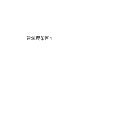
网3
建筑爬架网4