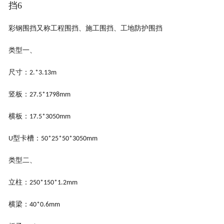
挡6
彩
钢围挡又称工程围挡、施工围挡、工地防护围挡
类型一、
尺寸：
2.*3.13m
竖板：
27.5*1798mm
横板：
17.5*3050mm
型卡槽：
U
50*25*50*3050mm
类型二、
立柱
：
250*150*1.2
mm
横梁：
40*0.6
mm