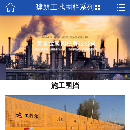


建筑工地围栏系列

首页

关于荣泰
产品中心
工程案例
新闻中心
荣誉资质
施工围挡
联系我们