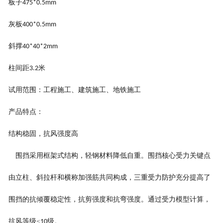
板子
475*0.5
mm
灰板
400*0.5
mm
斜撑
4
0
*4
0
*2
mm
柱间距
米
3.2
试用范围：工程施工、建筑施工、地铁施工
产品特点：
结构稳固，抗风强度高
围挡采用框架式结构，轻钢材料降低自重。围挡核心受力关键点
由立柱、斜拉杆和横称加强筋共同构成，三重受力防护充分提高了
围挡的抗倾覆稳定性，抗剪强度和抗弯强度。通过受力模型计算，
抗风等级
≤
级。
10