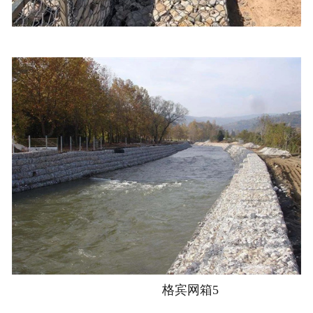
格宾网箱5