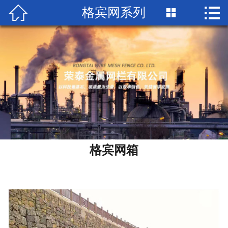


格宾网系列

首页

关于荣泰
产品中心
工程案例
新闻中心
荣誉资质
格宾网箱
联系我们